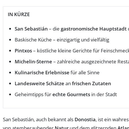
IN KÜRZE
San Sebastián
– die
gastronomische Hauptstadt
Baskische Küche – einzigartig und vielfältig
Pintxos
– köstliche kleine Gerichte für Feinschmec
Michelin-Sterne
– zahlreiche ausgezeichnete Rest
Kulinarische Erlebnisse
für alle Sinne
Landesweite Schätze
an
frischen Zutaten
Geheimtipps für
echte Gourmets
in der Stadt
San Sebastián, auch bekannt als
Donostia
, ist ein wahre
von atemberaubender
Natur
und dem glitzernden
Atla