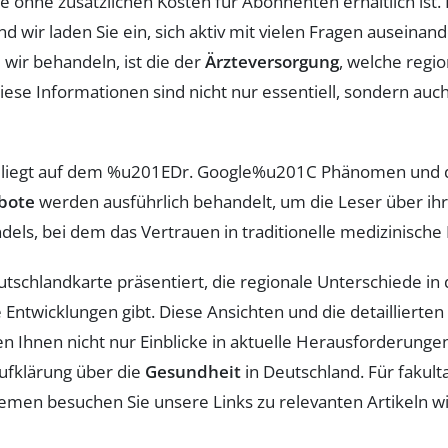
ie ohne zusätzlichen Kosten für Abonnenten erhältlich ist.
wir laden Sie ein, sich aktiv mit vielen Fragen auseinan
 wir behandeln, ist die der
Ärzteversorgung
, welche regi
ese Informationen sind nicht nur essentiell, sondern auch
liegt auf dem %u201EDr. Google%u201C Phänomen und der 
bote
werden ausführlich behandelt, um die Leser über ihr
ls, bei dem das Vertrauen in traditionelle medizinische E
schlandkarte präsentiert, die regionale Unterschiede in
e Entwicklungen gibt. Diese Ansichten und die detailliert
 Ihnen nicht nur Einblicke in aktuelle Herausforderungen
ufklärung über die
Gesundheit
in Deutschland. Für fakul
emen besuchen Sie unsere Links zu relevanten Artikeln w