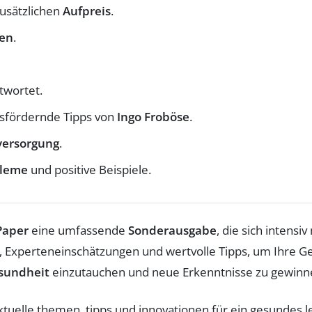
usätzlichen
Aufpreis
.
ten
.
wortet.
sfördernde Tipps von
Ingo Froböse
.
versorgung
.
bleme
und positive Beispiele.
Paper
eine umfassende
Sonderausgabe
, die sich intens
, Experteneinschätzungen und wertvolle Tipps, um Ihre Ge
sundheit
einzutauchen und neue Erkenntnisse zu gewinnen