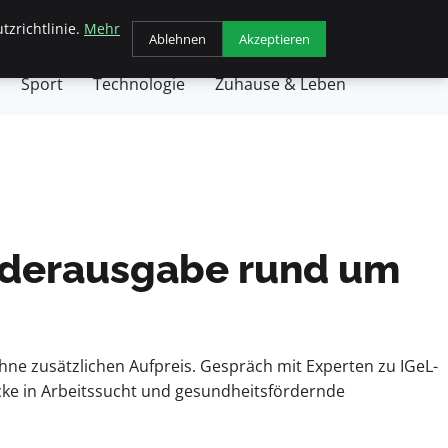
tzrichtlinie.
Mehr
chäft
Gesundheit
Haustiere
Kochen
Ablehnen
Akzeptieren
Sport
Technologie
Zuhause & Leben
onderausgabe rund um
hne zusätzlichen Aufpreis. Gespräch mit Experten zu IGeL-
cke in Arbeitssucht und gesundheitsfördernde