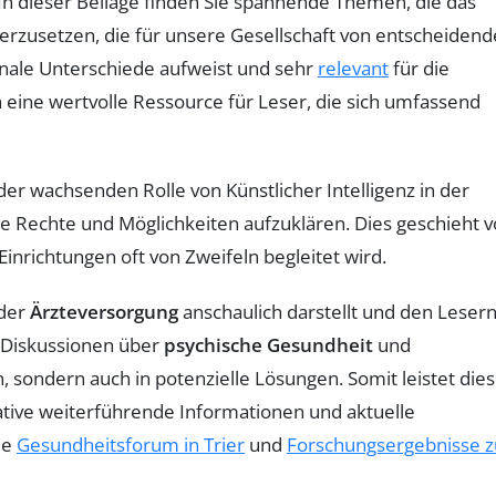
 In dieser Beilage finden Sie spannende Themen, die das
derzusetzen, die für unsere Gesellschaft von entscheidend
onale Unterschiede aufweist und sehr
relevant
für die
 eine wertvolle Ressource für Leser, die sich umfassend
wachsenden Rolle von Künstlicher Intelligenz in der
e Rechte und Möglichkeiten aufzuklären. Dies geschieht v
inrichtungen oft von Zweifeln begleitet wird.
 der
Ärzteversorgung
anschaulich darstellt und den Leser
en Diskussionen über
psychische Gesundheit
und
, sondern auch in potenzielle Lösungen. Somit leistet die
tative weiterführende Informationen und aktuelle
ie
Gesundheitsforum in Trier
und
Forschungsergebnisse z