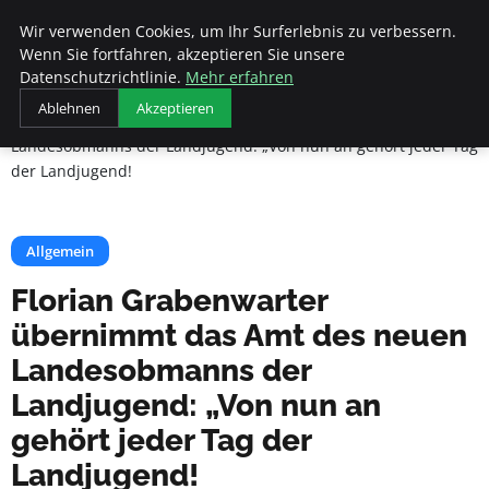
Beyond Surface
Wir verwenden Cookies, um Ihr Surferlebnis zu verbessern.
Wenn Sie fortfahren, akzeptieren Sie unsere
Datenschutzrichtlinie.
Mehr erfahren
Startseite
Allgemein
Ablehnen
Akzeptieren
Florian Grabenwarter übernimmt das Amt des neuen
Landesobmanns der Landjugend: „Von nun an gehört jeder Tag
der Landjugend!
Allgemein
Florian Grabenwarter
übernimmt das Amt des neuen
Landesobmanns der
Landjugend: „Von nun an
gehört jeder Tag der
Landjugend!