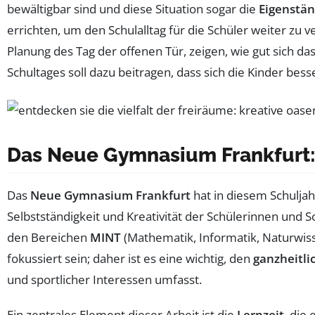
bewältigbar sind und diese Situation sogar die
Eigenstän
errichten, um den Schulalltag für die Schüler weiter zu
Planung des Tag der offenen Tür, zeigen, wie gut sich d
Schultages soll dazu beitragen, dass sich die Kinder be
Das Neue Gymnasium Frankfurt: E
Das
Neue Gymnasium Frankfurt
hat in diesem Schuljah
Selbstständigkeit und Kreativität der Schülerinnen und 
den Bereichen
MINT
(Mathematik, Informatik, Naturwiss
fokussiert sein; daher ist es eine wichtig, den
ganzheitli
und sportlicher Interessen umfasst.
Ein zentrales Element dieser Arbeit ist die
Lernzeit
, die