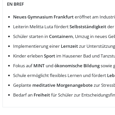
EN BREF
Neues Gymnasium Frankfurt
eröffnet am Industr
Leiterin Melitta Luta fördert
Selbstständigkeit
der 
Schüler starten in
Containern
, Umzug in neues Ge
Implementierung einer
Lernzeit
zur Unterstützung 
Kinder erleben
Sport
im Hausener Bad und Tanzstud
Fokus auf
MINT
und
ökonomische Bildung
sowie g
Schule ermöglicht flexibles Lernen und fördert
Leb
Geplante
meditative Morgenangebote
zur Stress
Bedarf an
Freiheit
für Schüler zur Entscheidungsfi