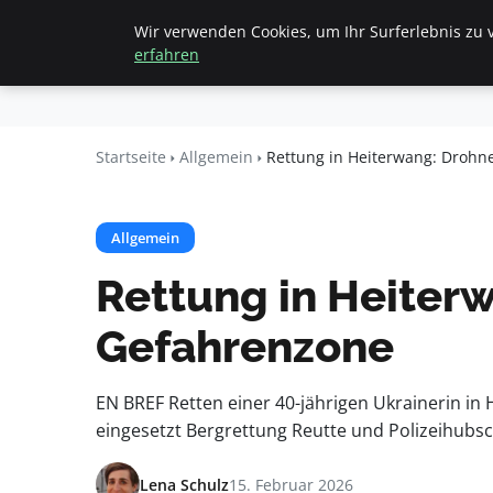
Wir verwenden Cookies, um Ihr Surferlebnis zu v
Startseite
All
Beyond
erfahren
Surface
Startseite
Allgemein
Rettung in Heiterwang: Drohn
Allgemein
Rettung in Heiter
Gefahrenzone
EN BREF Retten einer 40-jährigen Ukrainerin in 
eingesetzt Bergrettung Reutte und Polizeihubsc
Lena Schulz
15. Februar 2026