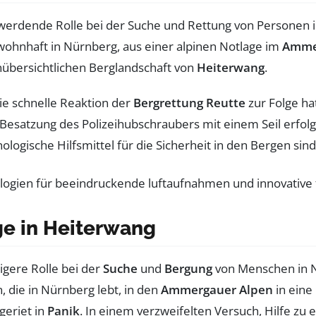
erdende Rolle bei der Suche und Rettung von Personen in G
 wohnhaft in Nürnberg, aus einer alpinen Notlage im
Amme
unübersichtlichen Berglandschaft von
Heiterwang
.
die schnelle Reaktion der
Bergrettung Reutte
zur Folge ha
Besatzung des Polizeihubschraubers mit einem Seil erfolgen
nologische Hilfsmittel für die Sicherheit in den Bergen si
ge in Heiterwang
igere Rolle bei der
Suche
und
Bergung
von Menschen in No
n, die in Nürnberg lebt, in den
Ammergauer Alpen
in eine
geriet in
Panik
. In einem verzweifelten Versuch, Hilfe zu e