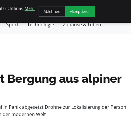
tzrichtlinie.
Mehr
chäft
Gesundheit
Haustiere
Kochen
Ablehnen
Akzeptieren
Sport
Technologie
Zuhause & Leben
t Bergung aus alpiner
uf in Panik abgesetzt Drohne zur Lokalisierung der Person
 In der modernen Welt