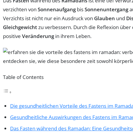
Das
Fasten
während des
Ramadans
ist eine tief verwur
verzichten von
Sonnenaufgang
bis
Sonnenuntergang
a
Verzichts ist nicht nur ein Ausdruck von
Glauben
und
Di
Gleichgewicht
zu verbessern. Durch die Reflexion über
positive
Veränderung
in ihrem Leben.
Table of Contents
Die gesundheitlichen Vorteile des Fastens im Ramad
Gesundheitliche Auswirkungen des Fastens im Rama
Das Fasten während des Ramadan: Eine Gesundheit