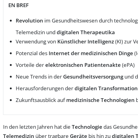
EN BREF
Revolution
im Gesundheitswesen durch technologi
Telemedizin und
digitalen Therapeutika
Verwendung von
Künstlicher Intelligenz
(KI) zur 
Potenzial des
Internet der medizinischen Dinge
(I
Vorteile der
elektronischen Patientenakte
(ePA)
Neue Trends in der
Gesundheitsversorgung
und d
Herausforderungen der
digitalen Transformation
Zukunftsausblick auf
medizinische Technologien
b
In den letzten Jahren hat die
Technologie
das Gesundheit
Telemedizin
über tragbare
Geräte
bis hin zu
digitalen