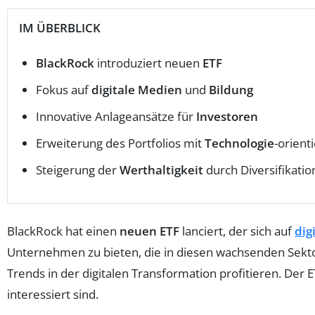
IM ÜBERBLICK
BlackRock
introduziert neuen
ETF
Fokus auf
digitale Medien
und
Bildung
Innovative Anlageansätze für
Investoren
Erweiterung des Portfolios mit
Technologie
-orien
Steigerung der
Werthaltigkeit
durch Diversifikatio
BlackRock hat einen
neuen ETF
lanciert, der sich auf
dig
Unternehmen zu bieten, die in diesen wachsenden Sekto
Trends in der digitalen Transformation profitieren. Der ET
interessiert sind.