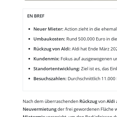
EN BREF
Neuer Mieter:
Action zieht in die ehemal
Umbaukosten:
Rund 500.000 Euro in di
Rückzug von Aldi:
Aldi hat Ende März 20
Kundenmix:
Fokus auf ausgewogenen un
Standortentwicklung:
Ziel ist es, das E
Besuchszahlen:
Durchschnittlich 11.000
Nach dem überraschenden
Rückzug
von
Aldi
Neuvermietung
der frei gewordenen Fläche 
Mietermix
verspricht, um den Bedürfnissen d