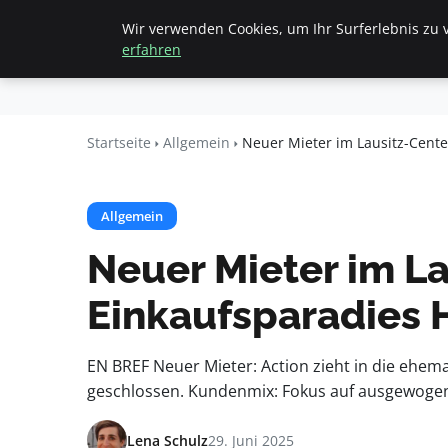
Wir verwenden Cookies, um Ihr Surferlebnis zu v
Startseite
All
Beyond
erfahren
Surface
Startseite
Allgemein
Neuer Mieter im Lausitz-Cente
Allgemein
Neuer Mieter im La
Einkaufsparadies
EN BREF Neuer Mieter: Action zieht in die ehem
geschlossen. Kundenmix: Fokus auf ausgewogene
Lena Schulz
29. Juni 2025