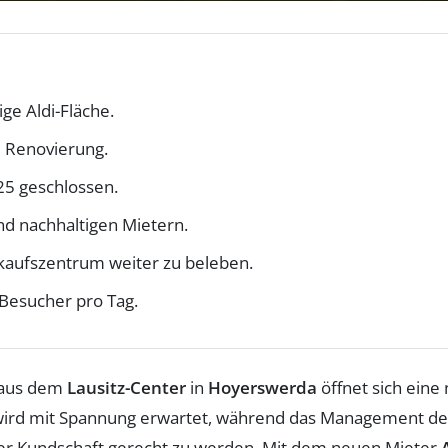
ige Aldi-Fläche.
e Renovierung.
25 geschlossen.
d nachhaltigen Mietern.
inkaufszentrum weiter zu beleben.
 Besucher pro Tag.
aus dem
Lausitz-Center
in
Hoyerswerda
öffnet sich eine
wird mit Spannung erwartet, während das Management de
er Kundschaft gerecht zu werden. Mit dem neuen Mieter