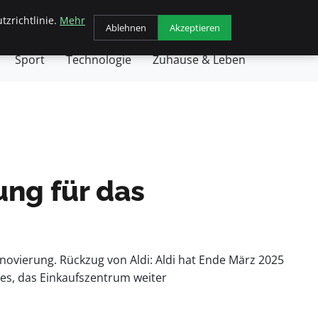
tzrichtlinie.
Mehr
chäft
Gesundheit
Haustiere
Kochen
Ablehnen
Akzeptieren
Sport
Technologie
Zuhause & Leben
ung für das
novierung. Rückzug von Aldi: Aldi hat Ende März 2025
es, das Einkaufszentrum weiter