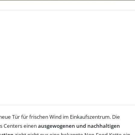
 neue Tür für frischen Wind im Einkaufszentrum. Die
s Centers einen
ausgewogenen und nachhaltigen
Action
zieht nicht nur eine bekannte Non-Food-Kette ein,